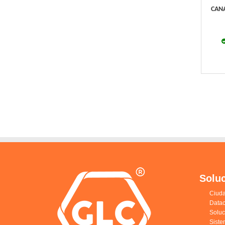
CANA
Solu
Ciuda
Datac
Solu
Siste