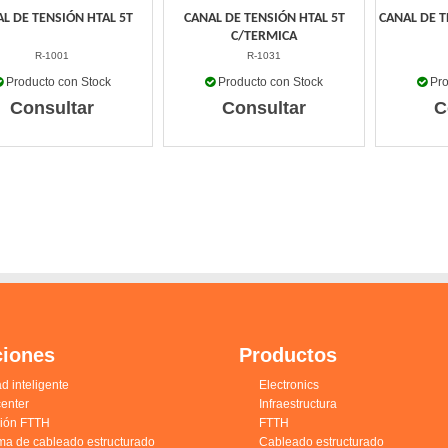
L DE TENSIÓN HTAL 5T
CANAL DE TENSIÓN HTAL 5T
CANAL DE T
C/TERMICA
R-1001
R-1031
Producto con Stock
Producto con Stock
Pro
Consultar
Consultar
C
ciones
Productos
d inteligente
Electronics
enter
Infraestructura
ción FTTH
FTTH
ma de cableado estructurado
Cableado estructurado