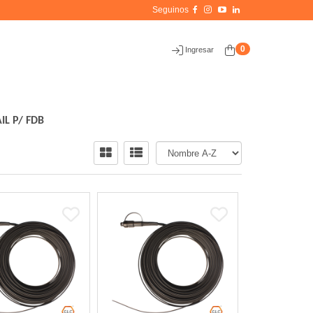
0
Ingresar
IL P/ FDB