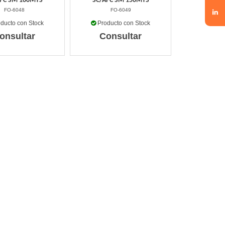
PC SM 100MTS
SC/APC SM 150MTS
FO-6048
FO-6049
ducto con Stock
Producto con Stock
onsultar
Consultar