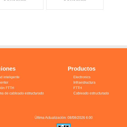
ciones
Productos
d inteligente
Electronics
enter
Infraestructura
ción FTTH
FTTH
ma de cableado estructurado
Cableado estructurado
Última Actualización: 08/08/2026 6:00