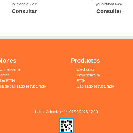
(
GLC-FDB-014-01
)
(
GLC-FDB-014-03
)
Consultar
Consultar
ciones
Productos
d inteligente
Electronics
enter
Infraestructura
ción FTTH
FTTH
ma de cableado estructurado
Cableado estructurado
Última Actualización: 07/08/2026 12:10