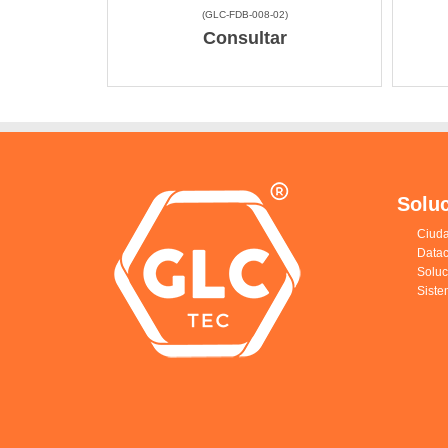
(
GLC-FDB-008-02
)
Consultar
Solu
Ciuda
Datac
Solu
Siste