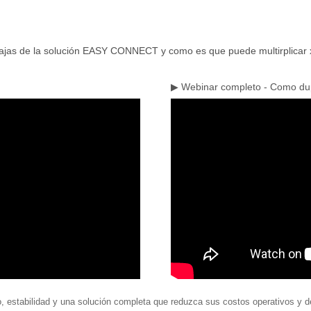
tajas de la solución EASY CONNECT y como es que puede multirplicar x
▶ Webinar completo - Como dup
to, estabilidad y una solución completa que reduzca sus costos operativos y 