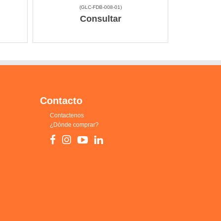
(
GLC-FDB-008-01
)
Consultar
Contacto
Contactenos
¿Dónde comprar?