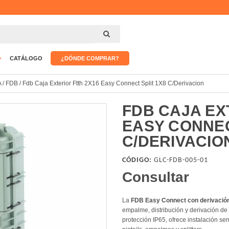
CATÁLOGO
¿DÓNDE COMPRAR?
A
/
FDB
/
Fdb Caja Exterior Ftth 2X16 Easy Connect Split 1X8 C/Derivacion
FDB CAJA EX
EASY CONNEC
C/DERIVACIO
CÓDIGO:
GLC-FDB-005-01
Consultar
La
FDB Easy Connect con derivació
empalme, distribución y derivación de
protección IP65, ofrece instalación se