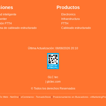
ciones
Productos
d inteligente
Electronics
enter
Infraestructura
ción FTTH
FTTH
ma de cableado estructurado
Cableado estructurado
Última Actualización: 08/08/2026 20:10
GLC tec
|
glctec.com
© Todos los derechos Reservados
ño Web - NetOne
|
eCommerce - TornadoStore
|
Posicionamiento en Buscadores - eMarketingPr