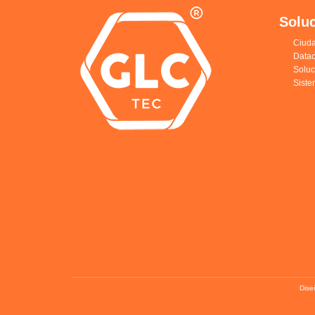
Solu
Ciuda
Datac
Solu
Siste
Dise