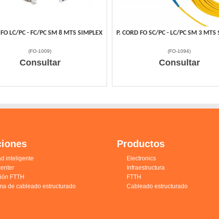
 FO LC/PC - FC/PC SM 8 MTS SIMPLEX
P. CORD FO SC/PC - LC/PC SM 3 MTS
(
FO-1009
)
(
FO-1094
)
Consultar
Consultar
ciones
Productos
d inteligente
Electronics
enter
Infraestructura
ción FTTH
FTTH
ma de cableado estructurado
Cableado estructurado