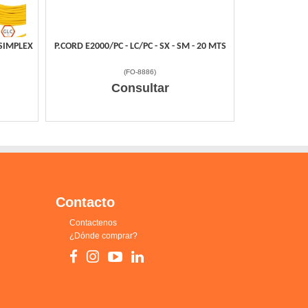
 SIMPLEX
P.CORD E2000/PC - LC/PC - SX - SM - 20 MTS
(
FO-8886
)
Consultar
Contacto
Contactenos
¿Dónde comprar?