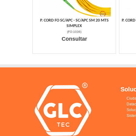
P. CORD FO SC/APC - SC/APC SM 20 MTS
P. CORD
SIMPLEX
(
FO-1036
)
Consultar
Solu
Ciuda
Datac
Solu
Siste