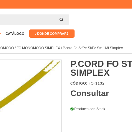
CATÁLOGO
¿DÓNDE COMPRAR?
NOMODO
/
FO MONOMODO SIMPLEX
/
P.cord Fo St/Pc-St/Pc Sm 1Mt Simplex
P.CORD FO ST
SIMPLEX
CÓDIGO:
FO-1132
Consultar
Producto con Stock