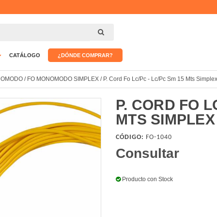
CATÁLOGO
¿DÓNDE COMPRAR?
NOMODO
/
FO MONOMODO SIMPLEX
/
P. Cord Fo Lc/Pc - Lc/Pc Sm 15 Mts Simple
P. CORD FO L
MTS SIMPLEX
CÓDIGO:
FO-1040
Consultar
Producto con Stock