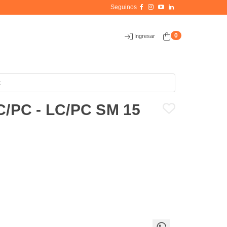
0
Ingresar
x
C/PC - LC/PC SM 15