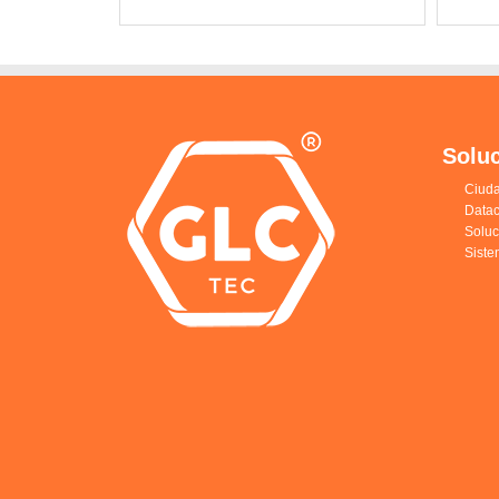
Solu
Ciuda
Datac
Solu
Siste