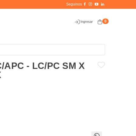
0
Ingresar
/APC - LC/PC SM X
X