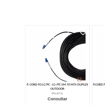
P. CORD FO LC/PC - LC-/PC SM 70 MTS DUPLEX
P.CORD 
OUTDOOR
(
FO-4271
)
Consultar