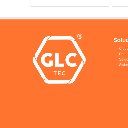
Solu
Ciuda
Datac
Solu
Siste