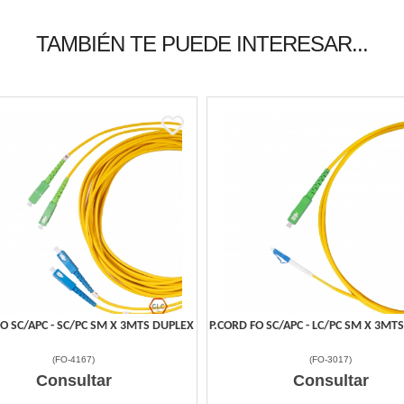
TAMBIÉN TE PUEDE INTERESAR...
FO SC/APC - SC/PC SM X 3MTS DUPLEX
P.CORD FO SC/APC - LC/PC SM X 3MT
(
FO-4167
)
(
FO-3017
)
Consultar
Consultar