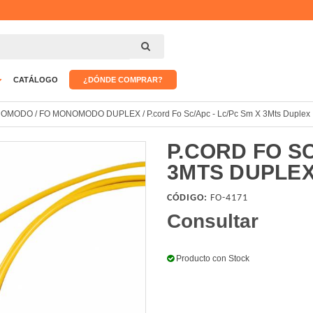
CATÁLOGO
¿DÓNDE COMPRAR?
NOMODO
/
FO MONOMODO DUPLEX
/
P.cord Fo Sc/Apc - Lc/Pc Sm X 3Mts Duplex
P.CORD FO SC
3MTS DUPLE
CÓDIGO:
FO-4171
Consultar
Producto con Stock