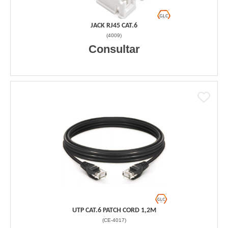
JACK RJ45 CAT.6
(
4009
)
Consultar
UTP CAT.6 PATCH CORD 1,2M
(
CE-4017
)