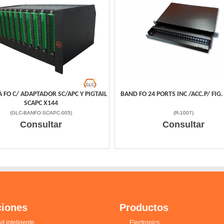
 FO C/ ADAPTADOR SC/APC Y PIGTAIL
BAND FO 24 PORTS INC /ACC.P/ FIG.
SCAPC X144
(
GLC-BANFO-SCAPC-005
)
(
R-1007
)
Consultar
Consultar
ciones
Productos
d inteligente
Electronics