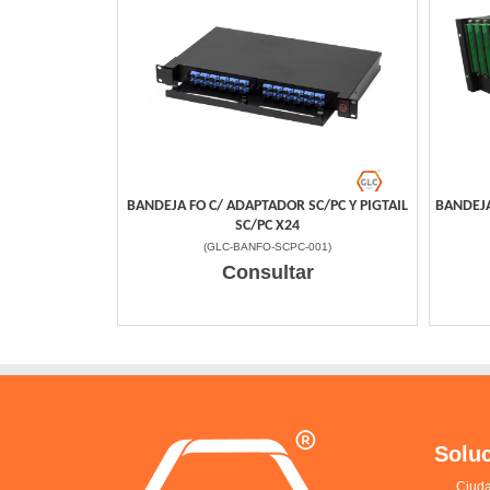
BANDEJA FO C/ ADAPTADOR SC/PC Y PIGTAIL
BANDEJA
SC/PC X24
(
GLC-BANFO-SCPC-001
)
Consultar
Solu
Ciuda