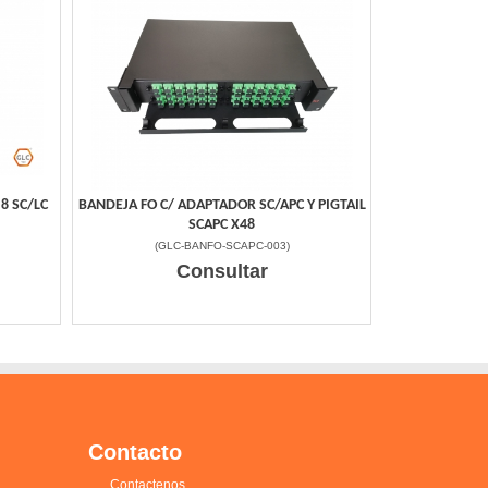
 8 SC/LC
BANDEJA FO C/ ADAPTADOR SC/APC Y PIGTAIL
SCAPC X48
(
GLC-BANFO-SCAPC-003
)
Consultar
Contacto
Contactenos