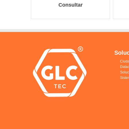
Consultar
Solu
Ciuda
Datac
Solu
Siste