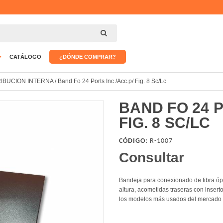
CATÁLOGO
¿DÓNDE COMPRAR?
RIBUCION INTERNA
/
Band Fo 24 Ports Inc /Acc.p/ Fig. 8 Sc/Lc
BAND FO 24 P
FIG. 8 SC/LC
CÓDIGO:
R-1007
Consultar
Bandeja para conexionado de fibra óp
altura, acometidas traseras con inser
los modelos más usados del mercado y