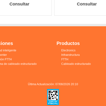
Consultar
Consultar
ciones
Productos
d inteligente
Electronics
enter
Infraestructura
ción FTTH
FTTH
ma de cableado estructurado
Cableado estructurado
Última Actualización: 07/08/2026 20:10