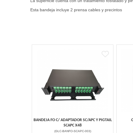
La superficie cuenta con un tratamiento fosfatado y p
Esta bandeja incluye 2 prensa cables y precintos
BANDEJA FO C/ ADAPTADOR SC/APC Y PIGTAIL
SCAPC X48
(
GLC-BANFO-SCAPC-003
)