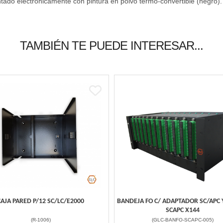
intado electronicamente con pintura en polvo termo-convertible (negro)
TAMBIÉN TE PUEDE INTERESAR...
CAJA PARED P/12 SC/LC/E2000
BANDEJA FO C/ ADAPTADOR SC/APC Y
SCAPC X144
(
R-1006
)
(
GLC-BANFO-SCAPC-005
)