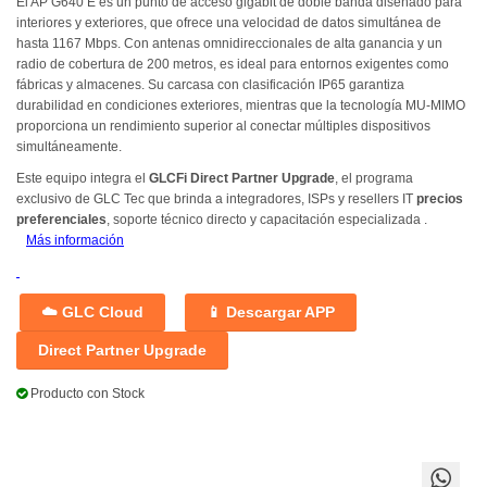
El AP G640 E es un punto de acceso gigabit de doble banda diseñado para
interiores y exteriores, que ofrece una velocidad de datos simultánea de
hasta 1167 Mbps. Con antenas omnidireccionales de alta ganancia y un
radio de cobertura de 200 metros, es ideal para entornos exigentes como
fábricas y almacenes. Su carcasa con clasificación IP65 garantiza
durabilidad en condiciones exteriores, mientras que la tecnología MU-MIMO
proporciona un rendimiento superior al conectar múltiples dispositivos
simultáneamente.
Este equipo integra el
GLCFi Direct Partner Upgrade
, el programa
exclusivo de GLC Tec que brinda a integradores, ISPs y resellers IT
precios
preferenciales
, soporte técnico directo y capacitación especializada
.
Más
i
nformación
☁️ GLC Cloud
📱 Descargar APP
Direct Partner Upgrade
Producto con Stock