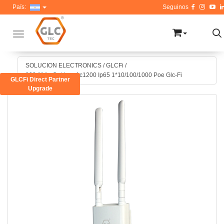
País:
Toggle navigation
SOLUCION ELECTRONICS
/
GLCFi
/
802.11Ac Outdoor Ac1200 Ip65 1*10/100/1000 Poe Glc-Fi
GLCFi Direct Partner
Upgrade